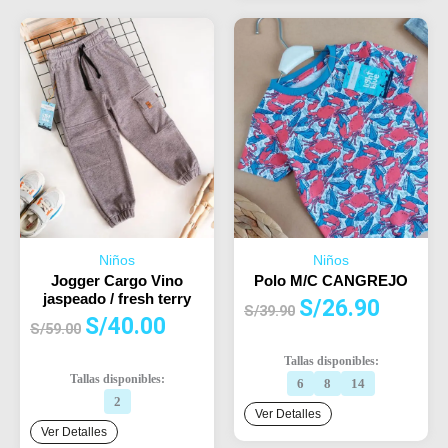
Niños
Niños
Jogger Cargo Vino
Polo M/C CANGREJO
jaspeado / fresh terry
El
El
S/
26.90
S/
39.90
El
El
S/
40.00
precio
precio
S/
59.00
precio
precio
original
actual
Tallas disponibles:
original
actual
era:
es:
Tallas disponibles:
6
8
14
era:
es:
S/39.90.
S/26.90.
2
S/59.00.
S/40.00.
Ver Detalles
Ver Detalles