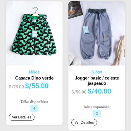
Niños
Niños
Casaca Dino verde
Jogger basic / celeste
jaspeado
El
El
S/
55.00
S/
75.00
El
El
S/
40.00
precio
precio
S/
59.90
precio
precio
original
actual
Tallas disponibles:
original
actual
era:
es:
Tallas disponibles:
4
era:
es:
S/75.00.
S/55.00.
2
S/59.90.
S/40.00.
Ver Detalles
Ver Detalles