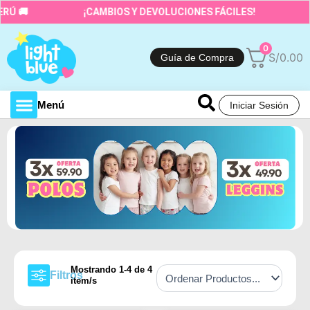
Ir
Ú 🚚
¡CAMBIOS Y DEVOLUCIONES FÁCILES!
C
al
contenido
0
S/
0.00
Guía de Compra
Menú
Iniciar Sesión
Toda la tienda
Mostrando
1
-
4
de
4
Filtros
item/s