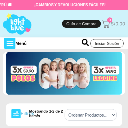
Ir
RÚ 🚚
¡CAMBIOS Y DEVOLUCIONES FÁCILES!
al
contenido
0
S/
0.00
Guía de Compra
Menú
Iniciar Sesión
Toda la tienda
Mostrando
1
-
2
de
2
Filtros
item/s