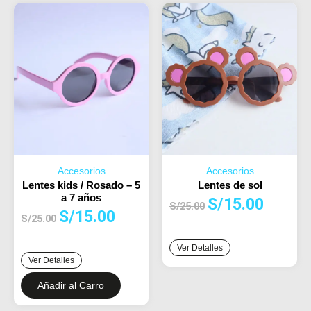
Accesorios
Accesorios
Lentes kids / Rosado – 5
Lentes de sol
a 7 años
El
El
S/
15.00
S/
25.00
El
El
S/
15.00
precio
precio
S/
25.00
precio
precio
original
actual
original
actual
Ver Detalles
era:
es:
Ver Detalles
era:
es:
S/25.00.
S/15.00.
S/25.00.
S/15.00.
Añadir al Carro