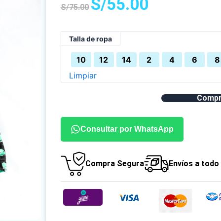
S/
55.00
S/
75.00
precio
precio
original
actual
era:
es:
Talla de ropa
S/75.00.
S/55.00.
10
12
14
2
4
6
8
Limpiar
Compr
Consultar por WhatsApp
Compra Segura
Envíos a todo