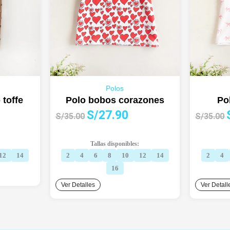
Polos
 toffe
Polo bobos corazones
Po
El
El
E
S/
27.90
S/
35.00
S/
35.00
cio
precio
precio
ual
original
actual
o
Tallas disponibles:
era:
es:
e
12
14
2
4
6
8
10
12
14
2
4
9.90.
S/35.00.
S/27.90.
16
Ver Detalles
Ver Detall