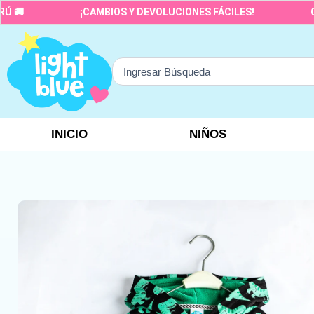
Ir
¡CAMBIOS Y DEVOLUCIONES FÁCILES!
CALIDA
al
contenido
Search
...
INICIO
NIÑOS