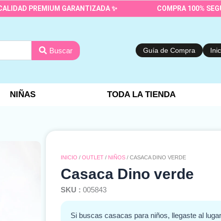
D PREMIUM GARANTIZADA ✨
COMPRA 100% SEGURA Y PR
Buscar
Guía de Compra
Ini
NIÑAS
TODA LA TIENDA
INICIO
/
OUTLET
/
NIÑOS
/ CASACA DINO VERDE
Casaca Dino verde
SKU :
005843
Si buscas casacas para niños, llegaste al luga