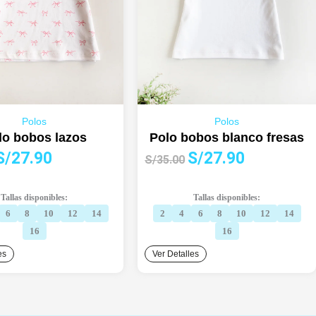
Polos
Polos
lo bobos lazos
Polo bobos blanco fresas
l
El
El
El
S/
27.90
S/
27.90
S/
35.00
precio
precio
precio
precio
riginal
actual
original
actual
Tallas disponibles:
Tallas disponibles:
ra:
es:
era:
es:
6
8
10
12
14
2
4
6
8
10
12
14
S/35.00.
S/27.90.
S/35.00.
S/27.90.
16
16
es
Ver Detalles