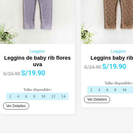
Leggins
Leggins
Leggins de baby rib flores
Leggins baby rib
uva
El
El
S/
19.90
S/
24.90
El
El
S/
19.90
precio
pre
S/
24.90
precio
precio
original
act
Tallas disponibles:
original
actual
era:
es:
Tallas disponibles:
2
4
6
8
10
era:
es:
S/24.90.
S/1
2
4
6
8
10
12
14
Ver Detalles
S/24.90.
S/19.90.
Ver Detalles