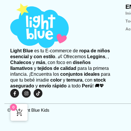
E
In
To
Ac
Light Blue
es tu E-commerce de
ropa de niños
esencial y con estilo
. 👶 Ofrecemos
Leggins
, ,
Chalecos
y
más
, con foco en
diseños
llamativos
y
tejidos de calidad
para la primera
infancia. ¡Encuentra los
conjuntos ideales
para
que tu bebé irradie
color
y
ternura
, con
stock
asegurado
y
envío rápido
a todo
Perú
! 🚚💖
F
I
T
a
n
i
c
s
k
e
t
t
0
b
a
o
©2026 Light Blue Kids
o
g
k
o
r
k
a
-
m
f