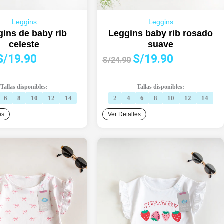
Leggins
Leggins
ins de baby rib
Leggins baby rib rosado
celeste
suave
l
El
El
El
S/
19.90
S/
19.90
S/
24.90
precio
precio
precio
precio
riginal
actual
original
actual
Tallas disponibles:
Tallas disponibles:
ra:
es:
era:
es:
6
8
10
12
14
2
4
6
8
10
12
14
S/24.90.
S/19.90.
S/24.90.
S/19.90.
es
Ver Detalles