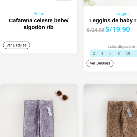
Polos
Leggins
Cafarena celeste bebe/
Leggins de baby ri
algodón rib
El
El
S/
19.90
S/
24.90
precio
pre
original
act
Ver Detalles
Tallas disponibles:
era:
es:
2
4
6
8
10
S/24.90.
S/1
Ver Detalles