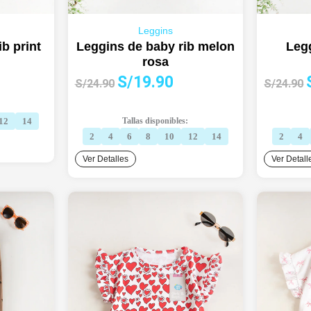
Leggins
b print
Leggins de baby rib melon
Legg
rosa
El
El
E
S/
19.90
cio
S/
24.90
S/
24.90
precio
precio
ual
original
actual
o
12
14
Tallas disponibles:
era:
es:
e
9.90.
2
4
6
8
10
12
14
2
4
S/24.90.
S/19.90.
Ver Detalles
Ver Detall