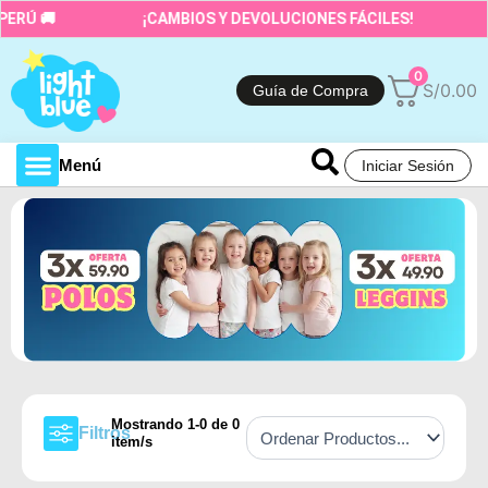
Ir
PERÚ 🚚
¡CAMBIOS Y DEVOLUCIONES FÁCILES!
al
contenido
0
S/
0.00
Guía de Compra
Menú
Iniciar Sesión
Toda la tienda
Mostrando
1
-
0
de
0
Filtros
item/s