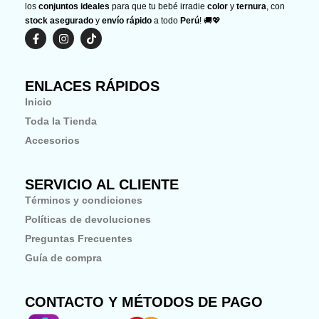
los
conjuntos ideales
para que tu bebé irradie
color
y
ternura
, con
stock asegurado
y
envío rápido
a todo
Perú
! 🚚💖
F
I
T
a
n
i
c
s
k
e
t
t
b
a
o
ENLACES RÁPIDOS
o
g
k
o
r
Inicio
k
a
-
m
Toda la Tienda
f
Accesorios
SERVICIO AL CLIENTE
Términos y condiciones
Políticas de devoluciones
Preguntas Frecuentes
Guía de compra
CONTACTO Y MÉTODOS DE PAGO