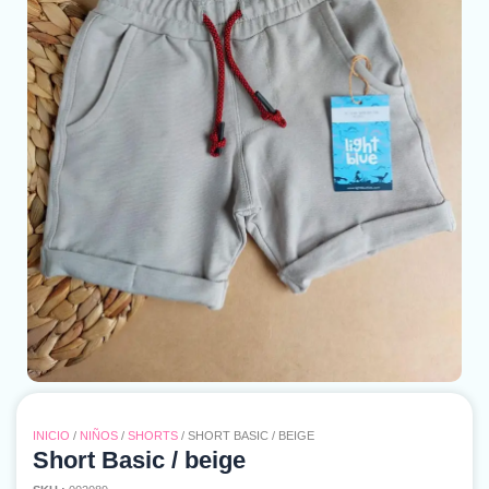
INICIO
/
NIÑOS
/
SHORTS
/ SHORT BASIC / BEIGE
Short Basic / beige