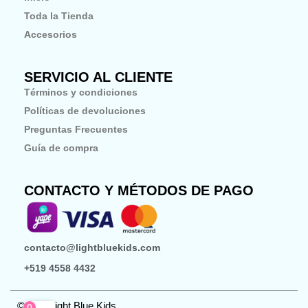
k
a
-
m
Toda la Tienda
f
Accesorios
SERVICIO AL CLIENTE
Términos y condiciones
Políticas de devoluciones
Preguntas Frecuentes
Guía de compra
CONTACTO Y MÉTODOS DE PAGO
contacto@lightbluekids.com
+519 4558 4432
©2026 Light Blue Kids
0