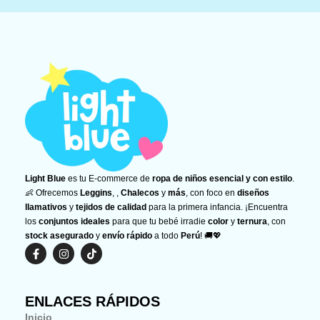
Light Blue
es tu E-commerce de
ropa de niños esencial y con estilo
.
👶 Ofrecemos
Leggins
, ,
Chalecos
y
más
, con foco en
diseños
llamativos
y
tejidos de calidad
para la primera infancia. ¡Encuentra
los
conjuntos ideales
para que tu bebé irradie
color
y
ternura
, con
stock asegurado
y
envío rápido
a todo
Perú
! 🚚💖
F
I
T
a
n
i
c
s
k
e
t
t
b
a
o
ENLACES RÁPIDOS
o
g
k
o
r
Inicio