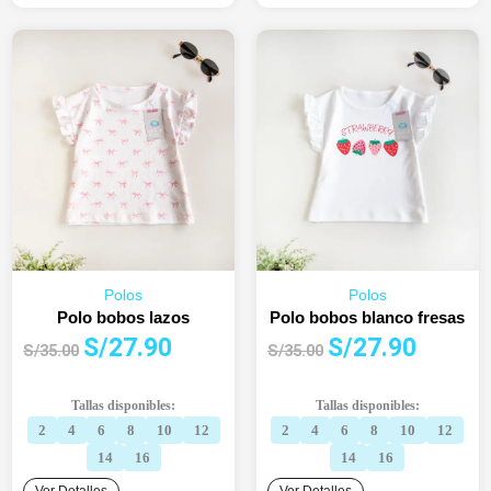
Polos
Polos
Polo bobos lazos
Polo bobos blanco fresas
El
El
El
El
S/
27.90
S/
27.90
S/
35.00
S/
35.00
precio
precio
precio
precio
original
actual
original
actual
Tallas disponibles:
Tallas disponibles:
era:
es:
era:
es:
2
4
6
8
10
12
2
4
6
8
10
12
S/35.00.
S/27.90.
S/35.00.
S/27.90.
14
16
14
16