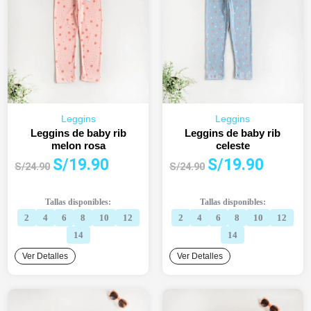
Leggins
Leggins
Leggins de baby rib
Leggins de baby rib
melon rosa
celeste
El
El
El
El
S/
19.90
S/
19.90
S/
24.90
S/
24.90
precio
precio
precio
precio
original
actual
original
actual
Tallas disponibles:
Tallas disponibles:
era:
es:
era:
es:
2
4
6
8
10
12
2
4
6
8
10
12
S/24.90.
S/19.90.
S/24.90.
S/19.90.
14
14
Ver Detalles
Ver Detalles