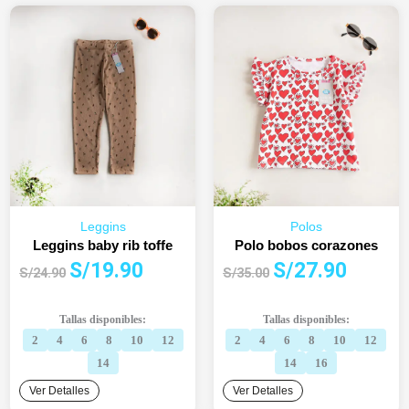
Leggins
Polos
Leggins baby rib toffe
Polo bobos corazones
El
El
El
El
S/
19.90
S/
27.90
S/
24.90
S/
35.00
precio
precio
precio
precio
original
actual
original
actual
Tallas disponibles:
Tallas disponibles:
era:
es:
era:
es:
2
4
6
8
10
12
2
4
6
8
10
12
S/24.90.
S/19.90.
S/35.00.
S/27.90.
14
14
16
Ver Detalles
Ver Detalles