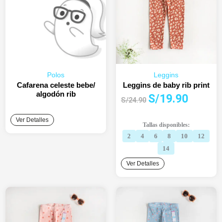
Polos
Leggins
Cafarena celeste bebe/
Leggins de baby rib print
algodón rib
El
El
S/
19.90
S/
24.90
precio
precio
original
actual
Ver Detalles
Tallas disponibles:
era:
es:
2
4
6
8
10
12
S/24.90.
S/19.90.
14
Ver Detalles