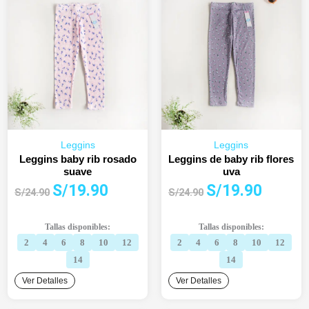
Leggins
Leggins
Leggins baby rib rosado
Leggins de baby rib flores
suave
uva
El
El
El
El
S/
19.90
S/
19.90
S/
24.90
S/
24.90
precio
precio
precio
precio
original
actual
original
actual
Tallas disponibles:
Tallas disponibles:
era:
es:
era:
es:
2
4
6
8
10
12
2
4
6
8
10
12
S/24.90.
S/19.90.
S/24.90.
S/19.90.
14
14
Ver Detalles
Ver Detalles