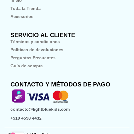
Inicio
k
a
-
m
Toda la Tienda
f
Accesorios
SERVICIO AL CLIENTE
Términos y condiciones
Políticas de devoluciones
Preguntas Frecuentes
Guía de compra
CONTACTO Y MÉTODOS DE PAGO
contacto@lightbluekids.com
+519 4558 4432