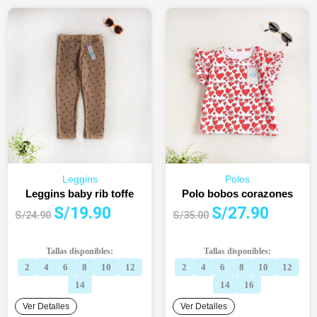
Leggins
Polos
Leggins baby rib toffe
Polo bobos corazones
El
El
El
El
S/
19.90
S/
27.90
S/
24.90
S/
35.00
precio
precio
precio
precio
original
actual
original
actual
Tallas disponibles:
Tallas disponibles:
era:
es:
era:
es:
2
4
6
8
10
12
2
4
6
8
10
12
S/24.90.
S/19.90.
S/35.00.
S/27.90.
14
14
16
Ver Detalles
Ver Detalles