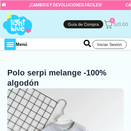
Ir
¡CAMBIOS Y DEVOLUCIONES FÁCILES!
CALI
al
contenido
0
S/
0.00
Guía de Compra
Menú
Iniciar Sesión
Toda la tienda
Polo serpi melange -100%
algodón