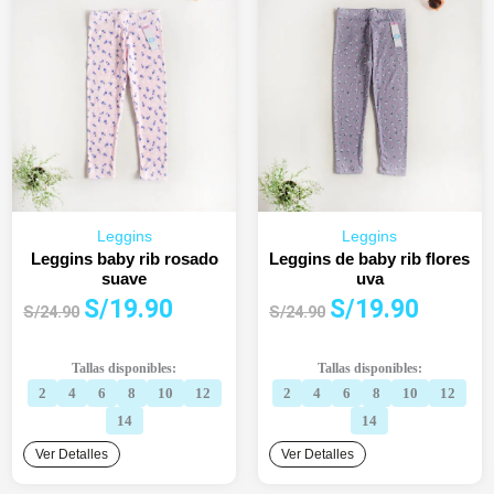
Leggins
Leggins
Leggins baby rib rosado
Leggins de baby rib flores
suave
uva
El
El
El
El
S/
19.90
S/
19.90
S/
24.90
S/
24.90
precio
precio
precio
precio
original
actual
original
actual
Tallas disponibles:
Tallas disponibles:
era:
es:
era:
es:
2
4
6
8
10
12
2
4
6
8
10
12
S/24.90.
S/19.90.
S/24.90.
S/19.90.
14
14
Ver Detalles
Ver Detalles