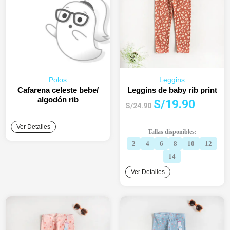
Polos
Leggins
Cafarena celeste bebe/
Leggins de baby rib print
algodón rib
El
El
S/
19.90
S/
24.90
precio
precio
original
actual
Ver Detalles
Tallas disponibles:
era:
es:
2
4
6
8
10
12
S/24.90.
S/19.90.
14
Ver Detalles