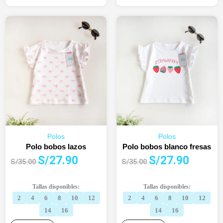
Polos
Polos
Polo bobos lazos
Polo bobos blanco fresas
El
El
El
El
S/
27.90
S/
27.90
S/
35.00
S/
35.00
precio
precio
precio
precio
original
actual
original
actual
Tallas disponibles:
Tallas disponibles:
era:
es:
era:
es:
2
4
6
8
10
12
2
4
6
8
10
12
S/35.00.
S/27.90.
S/35.00.
S/27.90.
14
16
14
16