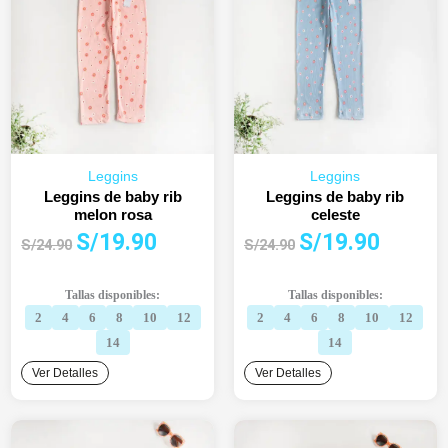
Leggins
Leggins
Leggins de baby rib
Leggins de baby rib
melon rosa
celeste
El
El
El
El
S/
19.90
S/
19.90
S/
24.90
S/
24.90
precio
precio
precio
precio
original
actual
original
actual
Tallas disponibles:
Tallas disponibles:
era:
es:
era:
es:
2
4
6
8
10
12
2
4
6
8
10
12
S/24.90.
S/19.90.
S/24.90.
S/19.90.
14
14
Ver Detalles
Ver Detalles