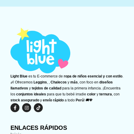
Light Blue
es tu E-commerce de
ropa de niños esencial y con estilo
.
👶 Ofrecemos
Leggins
, ,
Chalecos
y
más
, con foco en
diseños
llamativos
y
tejidos de calidad
para la primera infancia. ¡Encuentra
los
conjuntos ideales
para que tu bebé irradie
color
y
ternura
, con
stock asegurado
y
envío rápido
a todo
Perú
! 🚚💖
F
I
T
a
n
i
c
s
k
e
t
t
b
a
o
ENLACES RÁPIDOS
o
g
k
o
r