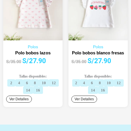
Polos
Polos
Polo bobos lazos
Polo bobos blanco fresas
El
El
El
El
S/
27.90
S/
27.90
S/
35.00
S/
35.00
precio
precio
precio
precio
original
actual
original
actual
Tallas disponibles:
Tallas disponibles:
era:
es:
era:
es:
2
4
6
8
10
12
2
4
6
8
10
12
S/35.00.
S/27.90.
S/35.00.
S/27.90.
14
16
14
16
Ver Detalles
Ver Detalles