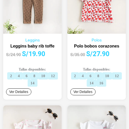
Leggins
Polos
Leggins baby rib toffe
Polo bobos corazones
El
El
El
El
S/
19.90
S/
27.90
S/
24.90
S/
35.00
precio
precio
precio
precio
original
actual
original
actual
Tallas disponibles:
Tallas disponibles:
era:
es:
era:
es:
2
4
6
8
10
12
2
4
6
8
10
12
S/24.90.
S/19.90.
S/35.00.
S/27.90.
14
14
16
Ver Detalles
Ver Detalles