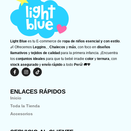
Light Blue
es tu E-commerce de
ropa de niños esencial y con estilo
.
👶 Ofrecemos
Leggins
, ,
Chalecos
y
más
, con foco en
diseños
llamativos
y
tejidos de calidad
para la primera infancia. ¡Encuentra
los
conjuntos ideales
para que tu bebé irradie
color
y
ternura
, con
stock asegurado
y
envío rápido
a todo
Perú
! 🚚💖
F
I
T
a
n
i
c
s
k
e
t
t
b
a
o
ENLACES RÁPIDOS
o
g
k
o
r
Inicio
k
a
-
m
Toda la Tienda
f
Accesorios