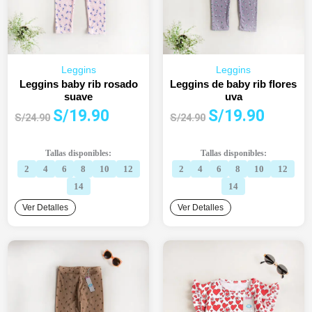
Leggins
Leggins
Leggins baby rib rosado
Leggins de baby rib flores
suave
uva
El
El
El
El
S/
19.90
S/
19.90
S/
24.90
S/
24.90
precio
precio
precio
precio
original
actual
original
actual
Tallas disponibles:
Tallas disponibles:
era:
es:
era:
es:
2
4
6
8
10
12
2
4
6
8
10
12
S/24.90.
S/19.90.
S/24.90.
S/19.90.
14
14
Ver Detalles
Ver Detalles