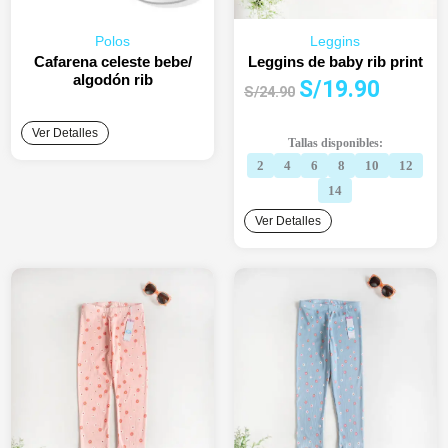
Polos
Leggins
Cafarena celeste bebe/
Leggins de baby rib print
algodón rib
El
El
S/
19.90
S/
24.90
precio
precio
original
actual
Ver Detalles
Tallas disponibles:
era:
es:
2
4
6
8
10
12
S/24.90.
S/19.90.
14
Ver Detalles