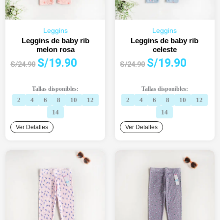
Leggins
Leggins
Leggins de baby rib
Leggins de baby rib
melon rosa
celeste
El
El
El
El
S/
19.90
S/
19.90
S/
24.90
S/
24.90
precio
precio
precio
precio
original
actual
original
actual
Tallas disponibles:
Tallas disponibles:
era:
es:
era:
es:
2
4
6
8
10
12
2
4
6
8
10
12
S/24.90.
S/19.90.
S/24.90.
S/19.90.
14
14
Ver Detalles
Ver Detalles