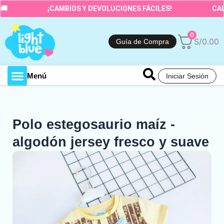
Ir
¡CAMBIOS Y DEVOLUCIONES FÁCILES!
CALIDA
al
contenido
0
S/
0.00
Guía de Compra
Menú
Iniciar Sesión
Toda la tienda
Polo estegosaurio maíz -
algodón jersey fresco y suave