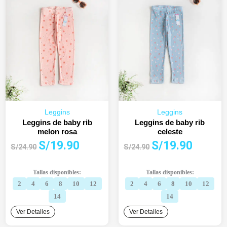
Leggins
Leggins
Leggins de baby rib
Leggins de baby rib
melon rosa
celeste
El
El
El
El
S/
19.90
S/
19.90
S/
24.90
S/
24.90
precio
precio
precio
precio
original
actual
original
actual
Tallas disponibles:
Tallas disponibles:
era:
es:
era:
es:
2
4
6
8
10
12
2
4
6
8
10
12
S/24.90.
S/19.90.
S/24.90.
S/19.90.
14
14
Ver Detalles
Ver Detalles