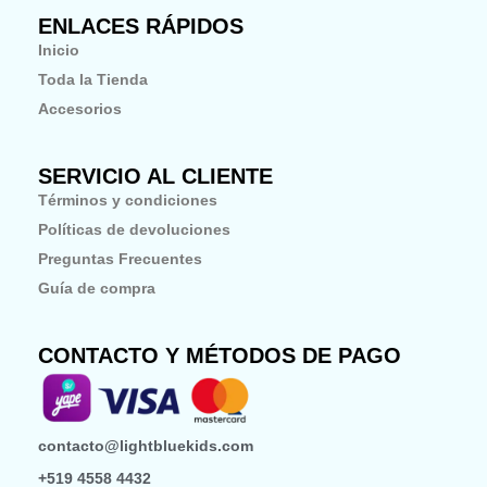
b
a
o
ENLACES RÁPIDOS
o
g
k
o
r
Inicio
k
a
-
m
Toda la Tienda
f
Accesorios
SERVICIO AL CLIENTE
Términos y condiciones
Políticas de devoluciones
Preguntas Frecuentes
Guía de compra
CONTACTO Y MÉTODOS DE PAGO
contacto@lightbluekids.com
+519 4558 4432