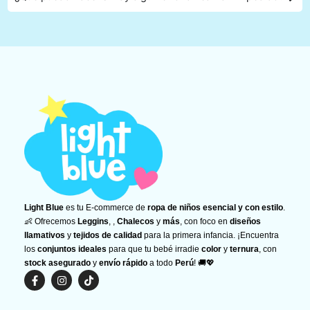
Light Blue
es tu E-commerce de
ropa de niños esencial y con estilo
.
👶 Ofrecemos
Leggins
, ,
Chalecos
y
más
, con foco en
diseños
llamativos
y
tejidos de calidad
para la primera infancia. ¡Encuentra
los
conjuntos ideales
para que tu bebé irradie
color
y
ternura
, con
stock asegurado
y
envío rápido
a todo
Perú
! 🚚💖
F
I
T
a
n
i
c
s
k
e
t
t