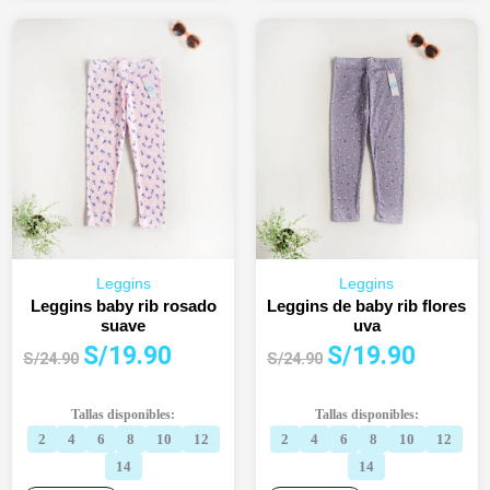
Leggins
Leggins
Leggins baby rib rosado
Leggins de baby rib flores
suave
uva
El
El
El
El
S/
19.90
S/
19.90
S/
24.90
S/
24.90
precio
precio
precio
precio
original
actual
original
actual
Tallas disponibles:
Tallas disponibles:
era:
es:
era:
es:
2
4
6
8
10
12
2
4
6
8
10
12
S/24.90.
S/19.90.
S/24.90.
S/19.90.
14
14