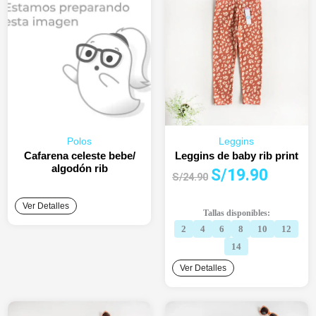
Polos
Leggins
Cafarena celeste bebe/
Leggins de baby rib print
algodón rib
El
El
S/
19.90
S/
24.90
precio
precio
original
actual
Ver Detalles
Tallas disponibles:
era:
es:
2
4
6
8
10
12
S/24.90.
S/19.90.
14
Ver Detalles