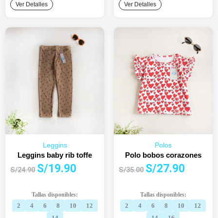
Ver Detalles
Ver Detalles
Leggins
Polos
Leggins baby rib toffe
Polo bobos corazones
El
El
El
El
S/
19.90
S/
27.90
S/
24.90
S/
35.00
precio
precio
precio
precio
original
actual
original
actual
Tallas disponibles:
Tallas disponibles:
era:
es:
era:
es:
2
4
6
8
10
12
2
4
6
8
10
12
S/24.90.
S/19.90.
S/35.00.
S/27.90.
14
14
16