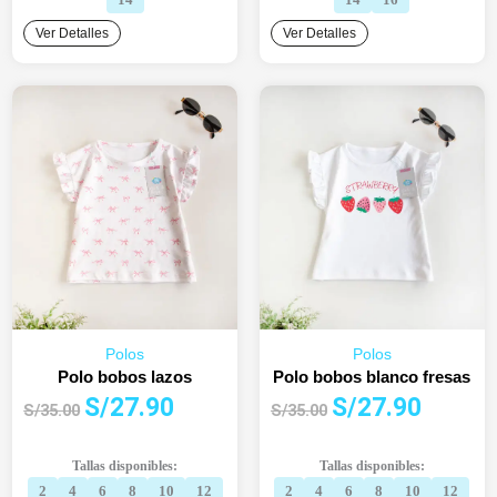
Ver Detalles
Ver Detalles
Polos
Polos
Polo bobos lazos
Polo bobos blanco fresas
El
El
El
El
S/
27.90
S/
27.90
S/
35.00
S/
35.00
precio
precio
precio
precio
original
actual
original
actual
Tallas disponibles:
Tallas disponibles:
era:
es:
era:
es:
2
4
6
8
10
12
2
4
6
8
10
12