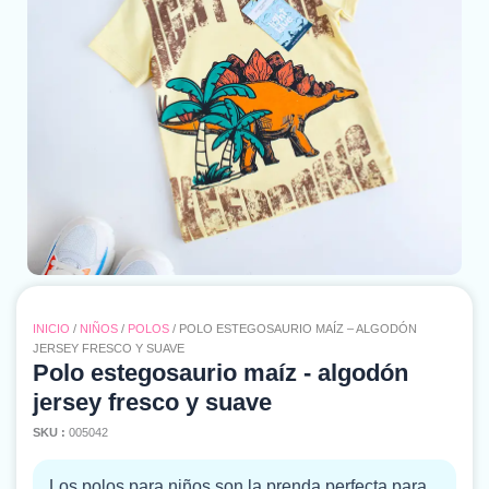
INICIO
/
NIÑOS
/
POLOS
/ POLO ESTEGOSAURIO MAÍZ – ALGODÓN
JERSEY FRESCO Y SUAVE
Polo estegosaurio maíz - algodón
jersey fresco y suave
SKU :
005042
Los polos para niños son la prenda perfecta para