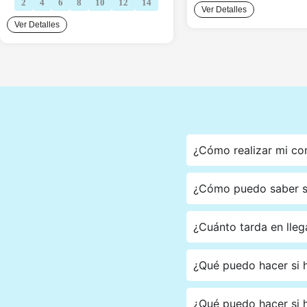
S/24.90.
S/1
2
4
6
8
10
12
14
Ver Detalles
S/24.90.
S/19.90.
Ver Detalles
¿Cómo realizar mi c
¿Cómo puedo saber si
¿Cuánto tarda en lleg
¿Qué puedo hacer si h
¿Qué puedo hacer si h