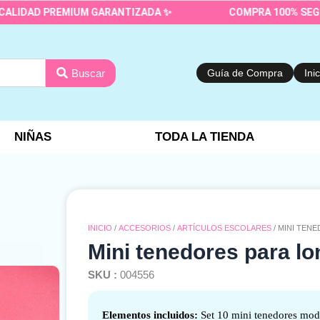
D PREMIUM GARANTIZADA ✨
COMPRA 100% SEGURA Y P
Buscar
Guía de Compra
Ini
NIÑAS
TODA LA TIENDA
INICIO
/
ACCESORIOS
/
ARTÍCULOS ESCOLARES
/ MINI TEN
Mini tenedores para lo
SKU :
004556
Elementos incluidos:
Set 10 mini tenedores mod