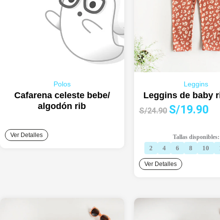
Polos
Leggins
Cafarena celeste bebe/
Leggins de baby ri
algodón rib
El
El
S/
19.90
S/
24.90
precio
pre
original
act
Ver Detalles
Tallas disponibles:
era:
es:
2
4
6
8
10
S/24.90.
S/1
Ver Detalles