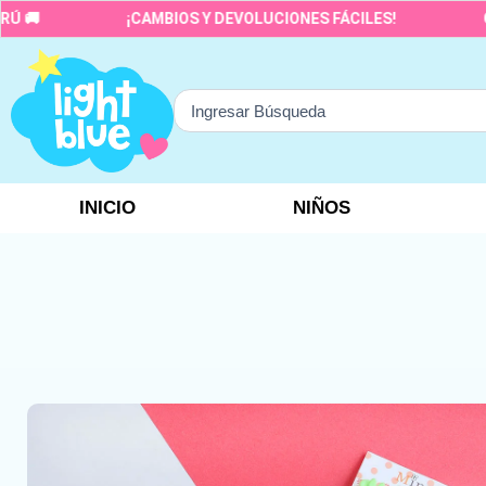
Ir
¡CAMBIOS Y DEVOLUCIONES FÁCILES!
CALIDA
al
contenido
Search
...
INICIO
NIÑOS