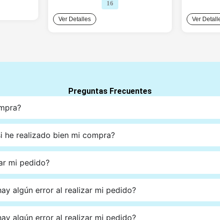
9.90.
S/35.00.
S/27.90.
16
Ver Detalles
Ver Detall
Preguntas Frecuentes
ompra?
 he realizado bien mi compra?
ar mi pedido?
ay algún error al realizar mi pedido?
ay algún error al realizar mi pedido?