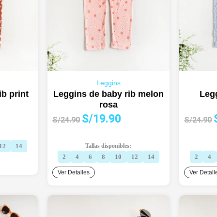
Leggins
b print
Leggins de baby rib melon
Legg
rosa
El
El
E
S/
19.90
cio
S/
24.90
S/
24.90
precio
precio
ual
original
actual
o
12
14
Tallas disponibles:
era:
es:
e
9.90.
2
4
6
8
10
12
14
2
4
S/24.90.
S/19.90.
Ver Detalles
Ver Detall