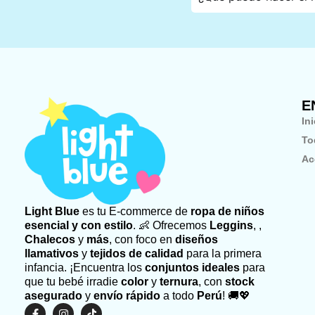
E
In
To
Ac
Light Blue
es tu E-commerce de
ropa de niños
esencial y con estilo
. 👶 Ofrecemos
Leggins
, ,
Chalecos
y
más
, con foco en
diseños
llamativos
y
tejidos de calidad
para la primera
infancia. ¡Encuentra los
conjuntos ideales
para
que tu bebé irradie
color
y
ternura
, con
stock
asegurado
y
envío rápido
a todo
Perú
! 🚚💖
F
I
T