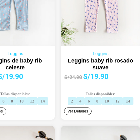
Leggins
Leggins
ins de baby rib
Leggins baby rib rosado
celeste
suave
l
El
El
El
S/
19.90
S/
19.90
S/
24.90
precio
precio
precio
precio
riginal
actual
original
actual
Tallas disponibles:
Tallas disponibles:
ra:
es:
era:
es:
6
8
10
12
14
2
4
6
8
10
12
14
S/24.90.
S/19.90.
S/24.90.
S/19.90.
es
Ver Detalles