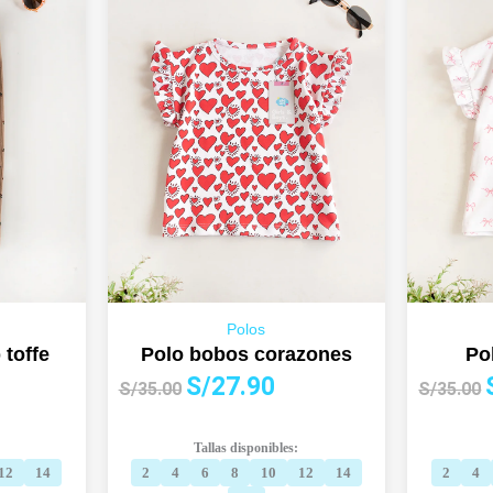
Polos
 toffe
Polo bobos corazones
Po
El
El
E
S/
27.90
S/
35.00
S/
35.00
cio
precio
precio
ual
original
actual
o
Tallas disponibles:
era:
es:
e
12
14
2
4
6
8
10
12
14
2
4