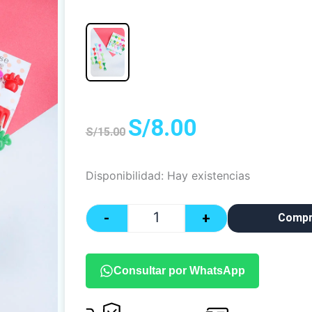
El
El
S/
8.00
S/
15.00
precio
precio
original
actual
era:
es:
Quantity
Disponibilidad:
Hay existencias
S/15.00.
S/8.00.
-
+
Compr
Consultar por WhatsApp