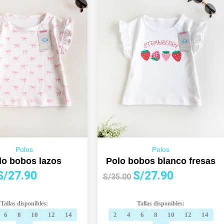
Polos
Polos
lo bobos lazos
Polo bobos blanco fresas
l
El
El
El
S/
27.90
S/
27.90
S/
35.00
precio
precio
precio
precio
riginal
actual
original
actual
Tallas disponibles:
Tallas disponibles:
ra:
es:
era:
es:
6
8
10
12
14
2
4
6
8
10
12
14