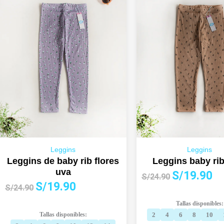
Leggins
Leggins
Leggins de baby rib flores
Leggins baby rib
uva
El
El
S/
19.90
S/
24.90
El
El
S/
19.90
precio
pre
S/
24.90
precio
precio
original
act
Tallas disponibles:
original
actual
era:
es:
Tallas disponibles:
2
4
6
8
10
era:
es: