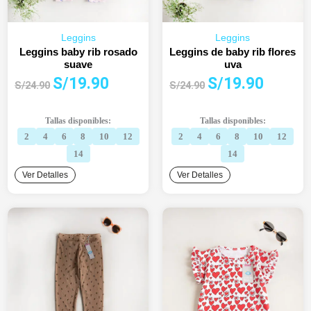
Leggins
Leggins
Leggins baby rib rosado
Leggins de baby rib flores
suave
uva
El
El
El
El
S/
19.90
S/
19.90
S/
24.90
S/
24.90
precio
precio
precio
precio
original
actual
original
actual
Tallas disponibles:
Tallas disponibles:
era:
es:
era:
es:
2
4
6
8
10
12
2
4
6
8
10
12
S/24.90.
S/19.90.
S/24.90.
S/19.90.
14
14
Ver Detalles
Ver Detalles