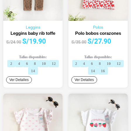
Leggins
Polos
Leggins baby rib toffe
Polo bobos corazones
El
El
El
El
S/
19.90
S/
27.90
S/
24.90
S/
35.00
precio
precio
precio
precio
original
actual
original
actual
Tallas disponibles:
Tallas disponibles:
era:
es:
era:
es:
2
4
6
8
10
12
2
4
6
8
10
12
S/24.90.
S/19.90.
S/35.00.
S/27.90.
14
14
16
Ver Detalles
Ver Detalles