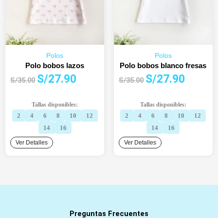
Polos
Polos
Polo bobos lazos
Polo bobos blanco fresas
El
El
El
El
S/
27.90
S/
27.90
S/
35.00
S/
35.00
precio
precio
precio
precio
original
actual
original
actual
Tallas disponibles:
Tallas disponibles:
era:
es:
era:
es:
2
4
6
8
10
12
2
4
6
8
10
12
S/35.00.
S/27.90.
S/35.00.
S/27.90.
14
16
14
16
Ver Detalles
Ver Detalles
Preguntas Frecuentes