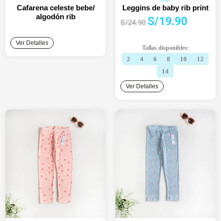
Cafarena celeste bebe/
Leggins de baby rib print
algodón rib
El
El
S/
19.90
S/
24.90
precio
precio
original
actual
Ver Detalles
Tallas disponibles:
era:
es:
2
4
6
8
10
12
S/24.90.
S/19.90.
14
Ver Detalles