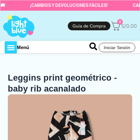
Ir
¡CAMBIOS Y DEVOLUCIONES FÁCILES!
CALID
al
contenido
0
S/
0.00
Guía de Compra
Menú
Iniciar Sesión
Toda la tienda
Leggins print geométrico -
baby rib acanalado