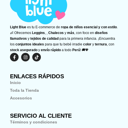
Light Blue
es tu E-commerce de
ropa de niños esencial y con estilo
.
👶 Ofrecemos
Leggins
, ,
Chalecos
y
más
, con foco en
diseños
llamativos
y
tejidos de calidad
para la primera infancia. ¡Encuentra
los
conjuntos ideales
para que tu bebé irradie
color
y
ternura
, con
stock asegurado
y
envío rápido
a todo
Perú
! 🚚💖
F
I
T
a
n
i
c
s
k
e
t
t
b
a
o
ENLACES RÁPIDOS
o
g
k
o
r
Inicio
k
a
-
m
Toda la Tienda
f
Accesorios
SERVICIO AL CLIENTE
Términos y condiciones