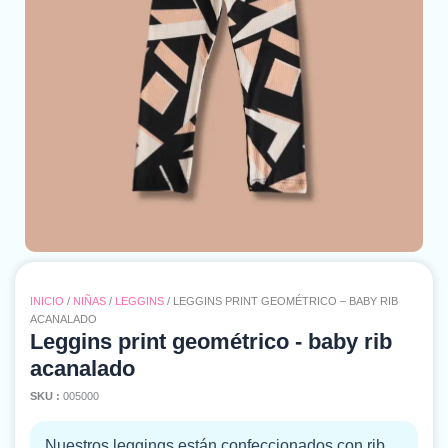
INICIO
/
NIÑAS
/
LEGGINS
/ LEGGINS PRINT GEOMÉTRICO – BABY RIB
ACANALADO
Leggins print geométrico - baby rib
acanalado
SKU :
005000
Nuestros leggings están confeccionados con rib