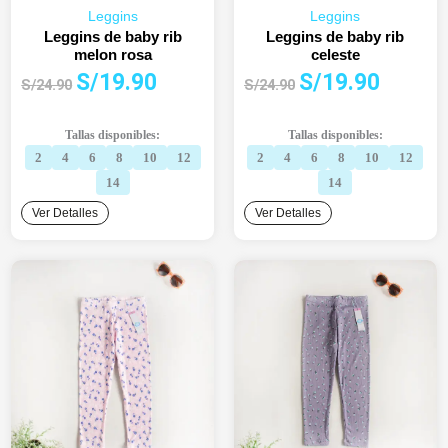
Leggins
Leggins
Leggins de baby rib
Leggins de baby rib
melon rosa
celeste
El
El
El
El
S/
19.90
S/
19.90
S/
24.90
S/
24.90
precio
precio
precio
precio
original
actual
original
actual
Tallas disponibles:
Tallas disponibles:
era:
es:
era:
es:
2
4
6
8
10
12
2
4
6
8
10
12
S/24.90.
S/19.90.
S/24.90.
S/19.90.
14
14
Ver Detalles
Ver Detalles