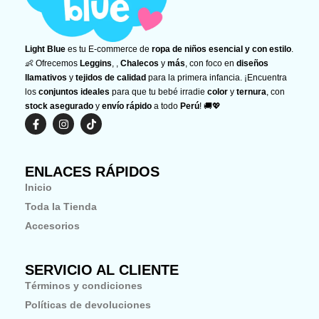
Light Blue
es tu E-commerce de
ropa de niños esencial y con estilo
.
👶 Ofrecemos
Leggins
, ,
Chalecos
y
más
, con foco en
diseños
llamativos
y
tejidos de calidad
para la primera infancia. ¡Encuentra
los
conjuntos ideales
para que tu bebé irradie
color
y
ternura
, con
stock asegurado
y
envío rápido
a todo
Perú
! 🚚💖
F
I
T
a
n
i
c
s
k
e
t
t
b
a
o
ENLACES RÁPIDOS
o
g
k
o
r
Inicio
k
a
-
m
Toda la Tienda
f
Accesorios
SERVICIO AL CLIENTE
Términos y condiciones
Políticas de devoluciones