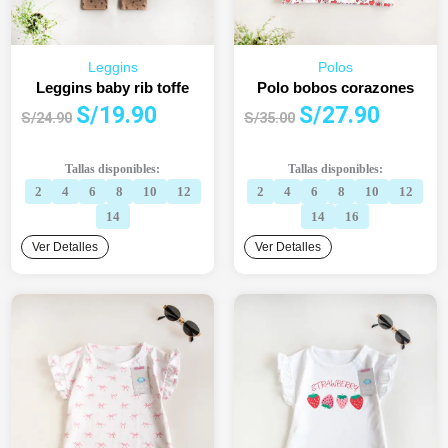
Leggins
Polos
Leggins baby rib toffe
Polo bobos corazones
El
El
El
El
S/
19.90
S/
27.90
S/
24.90
S/
35.00
precio
precio
precio
precio
original
actual
original
actual
Tallas disponibles:
Tallas disponibles:
era:
es:
era:
es:
2
4
6
8
10
12
2
4
6
8
10
12
S/24.90.
S/19.90.
S/35.00.
S/27.90.
14
14
16
Ver Detalles
Ver Detalles