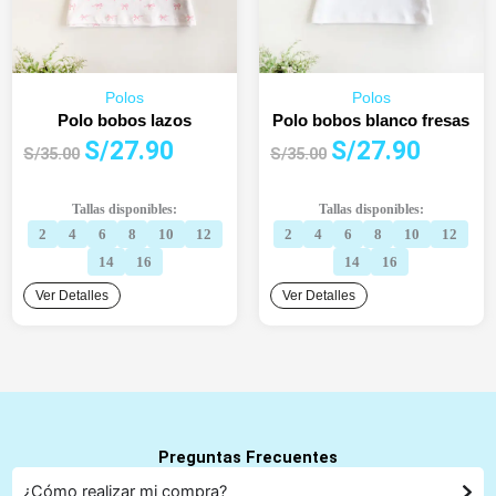
Polos
Polos
Polo bobos lazos
Polo bobos blanco fresas
El
El
El
El
S/
27.90
S/
27.90
S/
35.00
S/
35.00
precio
precio
precio
precio
original
actual
original
actual
Tallas disponibles:
Tallas disponibles:
era:
es:
era:
es:
2
4
6
8
10
12
2
4
6
8
10
12
S/35.00.
S/27.90.
S/35.00.
S/27.90.
14
16
14
16
Ver Detalles
Ver Detalles
Preguntas Frecuentes
¿Cómo realizar mi compra?