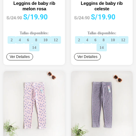
Leggins de baby rib
Leggins de baby rib
melon rosa
celeste
El
El
El
El
S/
19.90
S/
19.90
S/
24.90
S/
24.90
precio
precio
precio
precio
original
actual
original
actual
Tallas disponibles:
Tallas disponibles:
era:
es:
era:
es:
2
4
6
8
10
12
2
4
6
8
10
12
S/24.90.
S/19.90.
S/24.90.
S/19.90.
14
14
Ver Detalles
Ver Detalles