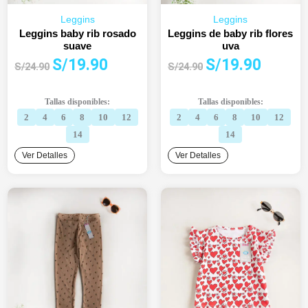
Leggins
Leggins
Leggins baby rib rosado
Leggins de baby rib flores
suave
uva
El
El
El
El
S/
19.90
S/
19.90
S/
24.90
S/
24.90
precio
precio
precio
precio
original
actual
original
actual
Tallas disponibles:
Tallas disponibles:
era:
es:
era:
es:
2
4
6
8
10
12
2
4
6
8
10
12
S/24.90.
S/19.90.
S/24.90.
S/19.90.
14
14
Ver Detalles
Ver Detalles