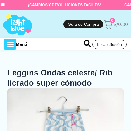
Ir
¡CAMBIOS Y DEVOLUCIONES FÁCILES!
CALID
al
contenido
0
S/
0.00
Guía de Compra
Menú
Iniciar Sesión
Toda la tienda
Leggins Ondas celeste/ Rib
licrado super cómodo