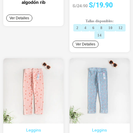
algodón rib
El
El
S/
19.90
S/
24.90
precio
precio
original
actual
Ver Detalles
Tallas disponibles:
era:
es:
2
4
6
8
10
12
S/24.90.
S/19.90.
14
Ver Detalles
Leggins
Leggins