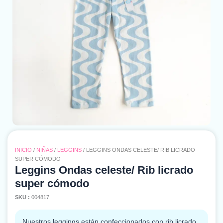
INICIO
/
NIÑAS
/
LEGGINS
/ LEGGINS ONDAS CELESTE/ RIB LICRADO
SUPER CÓMODO
Leggins Ondas celeste/ Rib licrado
super cómodo
SKU :
004817
Nuestros leggings están confeccionados con rib licrado