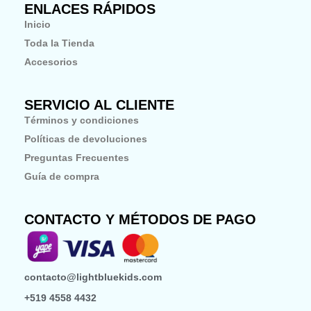
ENLACES RÁPIDOS
o
g
k
o
r
Inicio
k
a
-
m
Toda la Tienda
f
Accesorios
SERVICIO AL CLIENTE
Términos y condiciones
Políticas de devoluciones
Preguntas Frecuentes
Guía de compra
CONTACTO Y MÉTODOS DE PAGO
contacto@lightbluekids.com
+519 4558 4432