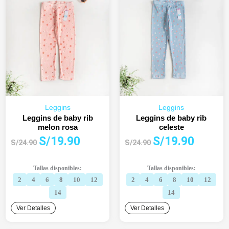
Leggins
Leggins
Leggins de baby rib
Leggins de baby rib
melon rosa
celeste
El
El
El
El
S/
19.90
S/
19.90
S/
24.90
S/
24.90
precio
precio
precio
precio
original
actual
original
actual
Tallas disponibles:
Tallas disponibles:
era:
es:
era:
es:
2
4
6
8
10
12
2
4
6
8
10
12
S/24.90.
S/19.90.
S/24.90.
S/19.90.
14
14
Ver Detalles
Ver Detalles