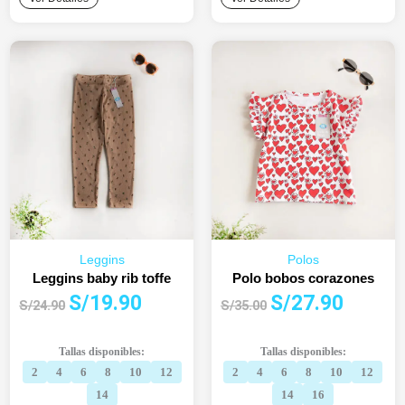
Leggins
Polos
Leggins baby rib toffe
Polo bobos corazones
El
El
El
El
S/
19.90
S/
27.90
S/
24.90
S/
35.00
precio
precio
precio
precio
original
actual
original
actual
Tallas disponibles:
Tallas disponibles:
era:
es:
era:
es:
2
4
6
8
10
12
2
4
6
8
10
12
S/24.90.
S/19.90.
S/35.00.
S/27.90.
14
14
16