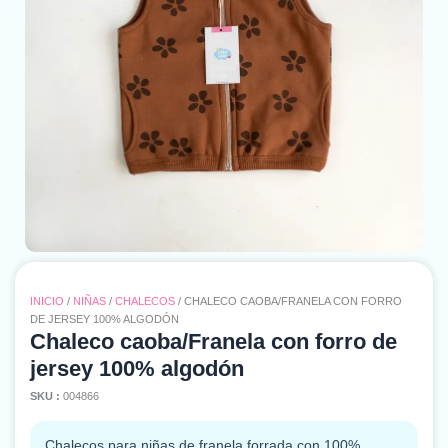
INICIO
/
NIÑAS
/
CHALECOS
/ CHALECO CAOBA/FRANELA CON FORRO
DE JERSEY 100% ALGODÓN
Chaleco caoba/Franela con forro de
jersey 100% algodón
SKU :
004866
Chalecos para niñas de franela forrada con 100%