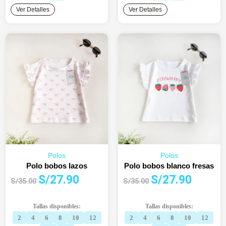
Ver Detalles
Ver Detalles
Polos
Polos
Polo bobos lazos
Polo bobos blanco fresas
El
El
El
El
S/
27.90
S/
27.90
S/
35.00
S/
35.00
precio
precio
precio
precio
original
actual
original
actual
Tallas disponibles:
Tallas disponibles:
era:
es:
era:
es:
2
4
6
8
10
12
2
4
6
8
10
12
S/35.00.
S/27.90.
S/35.00.
S/27.90.