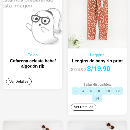
Polos
Leggins
Cafarena celeste bebe/
Leggins de baby rib print
algodón rib
El
El
S/
19.90
S/
24.90
precio
precio
original
actual
Ver Detalles
Tallas disponibles:
era:
es:
2
4
6
8
10
12
S/24.90.
S/19.90.
14
Ver Detalles