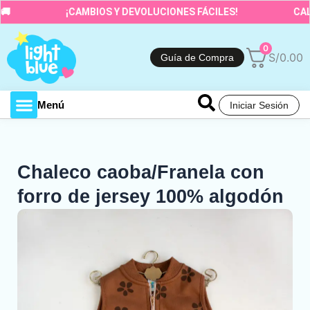
Ir
¡CAMBIOS Y DEVOLUCIONES FÁCILES!
CALIDA
al
contenido
0
S/
0.00
Guía de Compra
Menú
Iniciar Sesión
Toda la tienda
Chaleco caoba/Franela con
forro de jersey 100% algodón