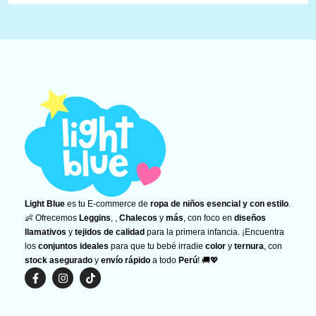
Light Blue
es tu E-commerce de
ropa de niños esencial y con estilo
.
👶 Ofrecemos
Leggins
, ,
Chalecos
y
más
, con foco en
diseños
llamativos
y
tejidos de calidad
para la primera infancia. ¡Encuentra
los
conjuntos ideales
para que tu bebé irradie
color
y
ternura
, con
stock asegurado
y
envío rápido
a todo
Perú
! 🚚💖
F
I
T
a
n
i
c
s
k
e
t
t
b
a
o