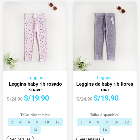
Leggins
Leggins
Leggins baby rib rosado
Leggins de baby rib flores
suave
uva
El
El
El
El
S/
19.90
S/
19.90
S/
24.90
S/
24.90
precio
precio
precio
precio
original
actual
original
actual
Tallas disponibles:
Tallas disponibles:
era:
es:
era:
es:
2
4
6
8
10
12
2
4
6
8
10
12
S/24.90.
S/19.90.
S/24.90.
S/19.90.
14
14
Ver Detalles
Ver Detalles