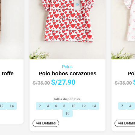
Polos
 toffe
Polo bobos corazones
Po
El
El
E
S/
27.90
S/
35.00
S/
35.00
cio
precio
precio
ual
original
actual
o
Tallas disponibles:
era:
es:
e
12
14
2
4
6
8
10
12
14
2
4
9.90.
S/35.00.
S/27.90.
16
Ver Detalles
Ver Detall