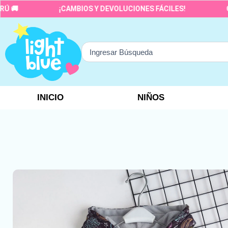
Ir
¡CAMBIOS Y DEVOLUCIONES FÁCILES!
CALIDAD
al
contenido
Search
...
INICIO
NIÑOS