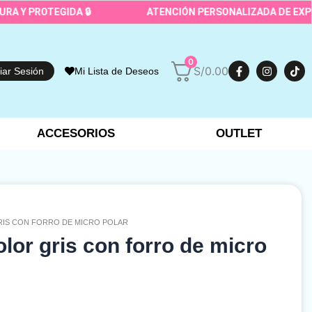
OTEGIDA 🔒
ATENCIÓN PERSONALIZADA DE EXPERTOS 
0
F
I
T
S/
0.00
ciar Sesión
Mi Lista de Deseos
a
n
i
c
s
k
e
t
t
b
a
o
o
g
k
o
r
ACCESORIOS
OUTLET
k
a
-
m
f
RIS CON FORRO DE MICRO POLAR
lor gris con forro de micro