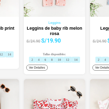
Leggins
b print
Leggins de baby rib melon
Legg
rosa
El
El
E
S/
19.90
cio
S/
24.90
S/
24.90
precio
precio
ual
original
actual
o
12
14
Tallas disponibles:
era:
es:
e
9.90.
2
4
6
8
10
12
14
2
4
S/24.90.
S/19.90.
Ver Detalles
Ver Detall