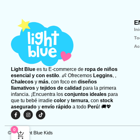
E
In
To
Ac
Light Blue
es tu E-commerce de
ropa de niños
esencial y con estilo
. 👶 Ofrecemos
Leggins
, ,
Chalecos
y
más
, con foco en
diseños
llamativos
y
tejidos de calidad
para la primera
infancia. ¡Encuentra los
conjuntos ideales
para
que tu bebé irradie
color
y
ternura
, con
stock
asegurado
y
envío rápido
a todo
Perú
! 🚚💖
F
I
T
a
n
i
c
s
k
e
t
t
0
b
a
o
©2026 Light Blue Kids
o
g
k