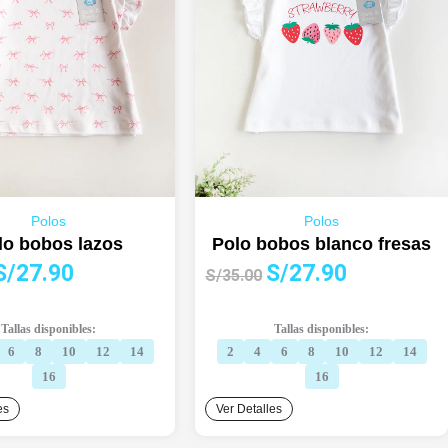
Polos
Polos
lo bobos lazos
Polo bobos blanco fresas
l
El
El
El
S/
27.90
S/
27.90
S/
35.00
precio
precio
precio
precio
riginal
actual
original
actual
Tallas disponibles:
Tallas disponibles:
ra:
es:
era:
es:
6
8
10
12
14
2
4
6
8
10
12
14
S/35.00.
S/27.90.
S/35.00.
S/27.90.
16
16
es
Ver Detalles