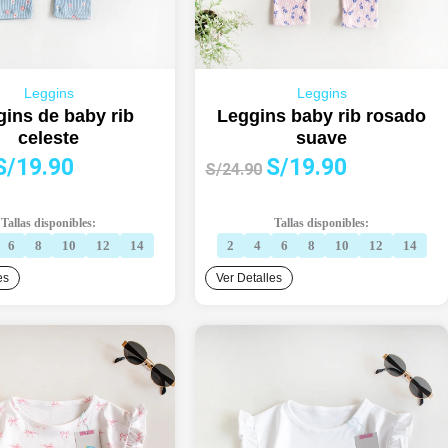
Leggins
Leggins
ins de baby rib
Leggins baby rib rosado
celeste
suave
l
El
El
El
S/
19.90
S/
19.90
S/
24.90
precio
precio
precio
precio
riginal
actual
original
actual
Tallas disponibles:
Tallas disponibles:
ra:
es:
era:
es:
6
8
10
12
14
2
4
6
8
10
12
14
S/24.90.
S/19.90.
S/24.90.
S/19.90.
es
Ver Detalles