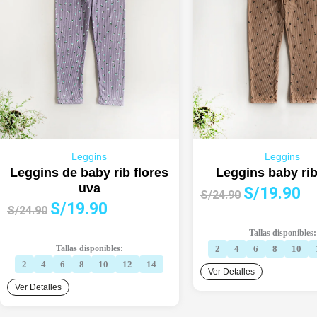
Leggins
Leggins
Leggins de baby rib flores
Leggins baby rib
uva
El
El
S/
19.90
S/
24.90
El
El
S/
19.90
precio
pre
S/
24.90
precio
precio
original
act
Tallas disponibles:
original
actual
era:
es:
Tallas disponibles:
2
4
6
8
10
era:
es:
S/24.90.
S/1
2
4
6
8
10
12
14
Ver Detalles
S/24.90.
S/19.90.
Ver Detalles