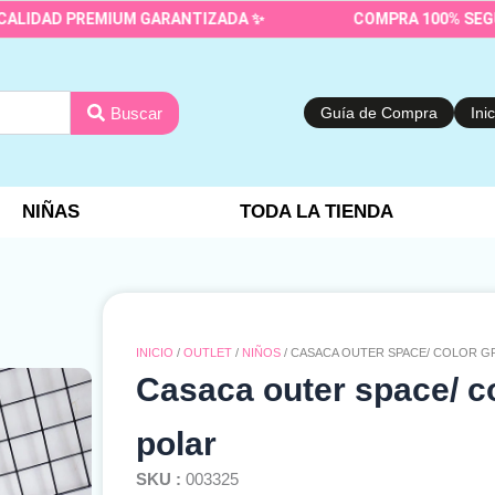
 PREMIUM GARANTIZADA ✨
COMPRA 100% SEGURA Y PR
Buscar
Guía de Compra
Ini
NIÑAS
TODA LA TIENDA
INICIO
/
OUTLET
/
NIÑOS
/ CASACA OUTER SPACE/ COLOR G
Casaca outer space/ co
polar
SKU :
003325