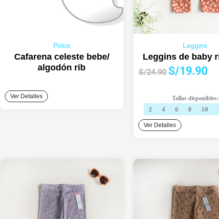
Polos
Leggins
Cafarena celeste bebe/
Leggins de baby ri
algodón rib
El
El
S/
19.90
S/
24.90
precio
pre
original
act
Ver Detalles
Tallas disponibles:
era:
es:
2
4
6
8
10
S/24.90.
S/1
Ver Detalles