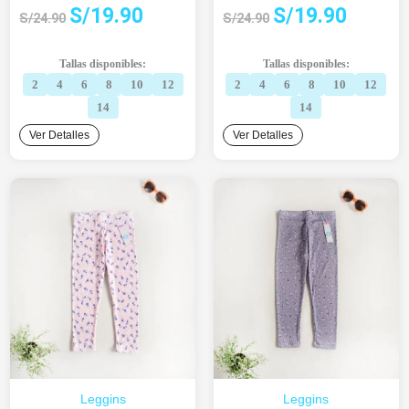
El
El
El
El
S/
19.90
S/
19.90
S/
24.90
S/
24.90
precio
precio
precio
precio
original
actual
original
actual
Tallas disponibles:
Tallas disponibles:
era:
es:
era:
es:
2
4
6
8
10
12
2
4
6
8
10
12
S/24.90.
S/19.90.
S/24.90.
S/19.90.
14
14
Ver Detalles
Ver Detalles
Leggins
Leggins