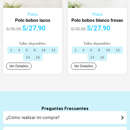
Polos
Polos
Polo bobos lazos
Polo bobos blanco fresas
El
El
El
El
S/
27.90
S/
27.90
S/
35.00
S/
35.00
precio
precio
precio
precio
original
actual
original
actual
Tallas disponibles:
Tallas disponibles:
era:
es:
era:
es:
2
4
6
8
10
12
2
4
6
8
10
12
S/35.00.
S/27.90.
S/35.00.
S/27.90.
14
16
14
16
Ver Detalles
Ver Detalles
Preguntas Frecuentes
¿Cómo realizar mi compra?