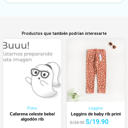
Productos que también podrían interesarte
Polos
Leggins
Cafarena celeste bebe/
Leggins de baby rib print
algodón rib
El
El
S/
19.90
S/
24.90
precio
precio