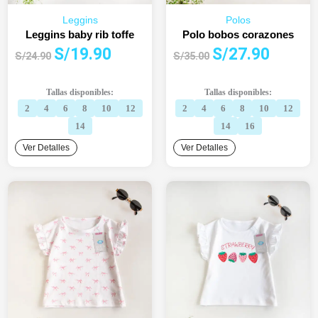
Leggins
Polos
Leggins baby rib toffe
Polo bobos corazones
El
El
El
El
S/
19.90
S/
27.90
S/
24.90
S/
35.00
precio
precio
precio
precio
original
actual
original
actual
Tallas disponibles:
Tallas disponibles:
era:
es:
era:
es:
2
4
6
8
10
12
2
4
6
8
10
12
S/24.90.
S/19.90.
S/35.00.
S/27.90.
14
14
16
Ver Detalles
Ver Detalles