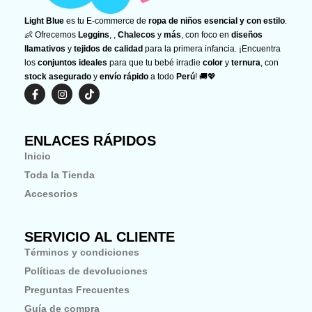
Light Blue
es tu E-commerce de
ropa de niños esencial y con estilo
.
👶 Ofrecemos
Leggins
, ,
Chalecos
y
más
, con foco en
diseños
llamativos
y
tejidos de calidad
para la primera infancia. ¡Encuentra
los
conjuntos ideales
para que tu bebé irradie
color
y
ternura
, con
stock asegurado
y
envío rápido
a todo
Perú
! 🚚💖
F
I
T
a
n
i
c
s
k
e
t
t
b
a
o
ENLACES RÁPIDOS
o
g
k
o
r
Inicio
k
a
-
m
Toda la Tienda
f
Accesorios
SERVICIO AL CLIENTE
Términos y condiciones
Políticas de devoluciones
Preguntas Frecuentes
Guía de compra