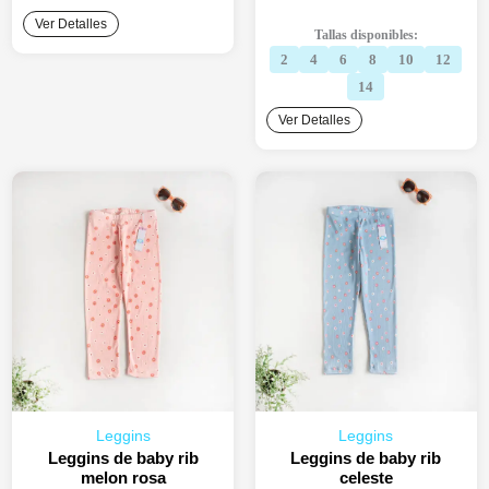
original
actual
Ver Detalles
Tallas disponibles:
era:
es:
2
4
6
8
10
12
S/24.90.
S/19.90.
14
Ver Detalles
Leggins
Leggins
Leggins de baby rib
Leggins de baby rib
melon rosa
celeste