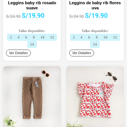
Leggins baby rib rosado
Leggins de baby rib flores
suave
uva
El
El
El
El
S/
19.90
S/
19.90
S/
24.90
S/
24.90
precio
precio
precio
precio
original
actual
original
actual
Tallas disponibles:
Tallas disponibles:
era:
es:
era:
es:
2
4
6
8
10
12
2
4
6
8
10
12
S/24.90.
S/19.90.
S/24.90.
S/19.90.
14
14
Ver Detalles
Ver Detalles