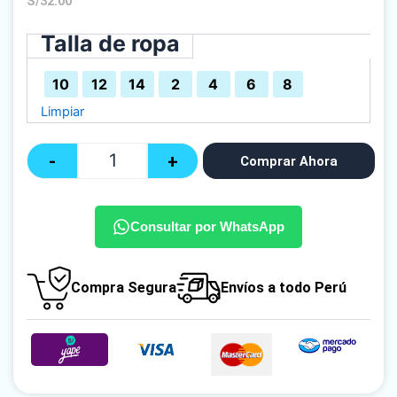
S/
32.00
Talla de ropa
Quantity
10
12
14
2
4
6
8
Limpiar
-
+
Comprar Ahora
Consultar por WhatsApp
Compra Segura
Envíos a todo Perú