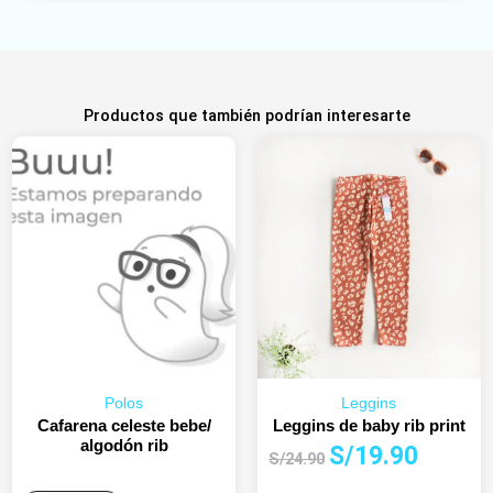
Productos que también podrían interesarte
Polos
Leggins
Cafarena celeste bebe/
Leggins de baby rib print
algodón rib
El
El
S/
19.90
S/
24.90
precio
precio