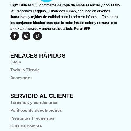
Light Blue
es tu E-commerce de
ropa de niños esencial y con estilo
.
👶 Ofrecemos
Leggins
, ,
Chalecos
y
más
, con foco en
diseños
llamativos
y
tejidos de calidad
para la primera infancia. ¡Encuentra
los
conjuntos ideales
para que tu bebé irradie
color
y
ternura
, con
stock asegurado
y
envío rápido
a todo
Perú
! 🚚💖
F
I
T
a
n
i
c
s
k
e
t
t
b
a
o
ENLACES RÁPIDOS
o
g
k
o
r
Inicio
k
a
-
m
Toda la Tienda
f
Accesorios
SERVICIO AL CLIENTE
Términos y condiciones
Políticas de devoluciones
Preguntas Frecuentes
Guía de compra