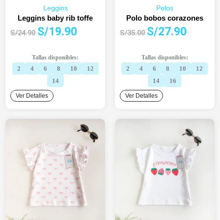
Leggins
Polos
Leggins baby rib toffe
Polo bobos corazones
El
El
El
El
S/
19.90
S/
27.90
S/
24.90
S/
35.00
precio
precio
precio
precio
original
actual
original
actual
Tallas disponibles:
Tallas disponibles:
era:
es:
era:
es:
2
4
6
8
10
12
2
4
6
8
10
12
S/24.90.
S/19.90.
S/35.00.
S/27.90.
14
14
16
Ver Detalles
Ver Detalles