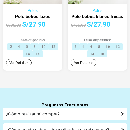
Polos
Polos
Polo bobos lazos
Polo bobos blanco fresas
El
El
El
El
S/
27.90
S/
27.90
S/
35.00
S/
35.00
precio
precio
precio
precio
original
actual
original
actual
Tallas disponibles:
Tallas disponibles:
era:
es:
era:
es:
2
4
6
8
10
12
2
4
6
8
10
12
S/35.00.
S/27.90.
S/35.00.
S/27.90.
14
16
14
16
Ver Detalles
Ver Detalles
Preguntas Frecuentes
¿Cómo realizar mi compra?
¿Cómo puedo saber si he realizado bien mi compra?