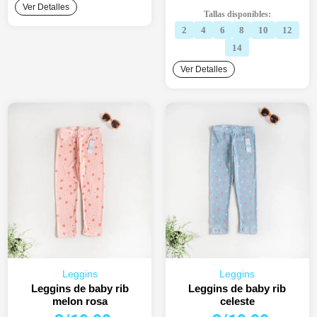
original
actual
Ver Detalles
Tallas disponibles:
era:
es:
2
4
6
8
10
12
S/24.90.
S/19.90.
14
Ver Detalles
Leggins
Leggins
Leggins de baby rib
Leggins de baby rib
melon rosa
celeste
El
El
El
El