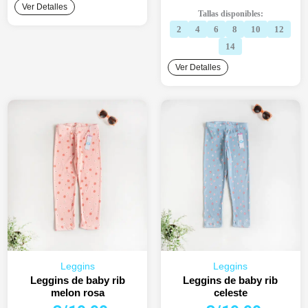
original
actual
Ver Detalles
Tallas disponibles:
era:
es:
2
4
6
8
10
12
S/24.90.
S/19.90.
14
Ver Detalles
Leggins
Leggins
Leggins de baby rib
Leggins de baby rib
melon rosa
celeste
El
El
El
El