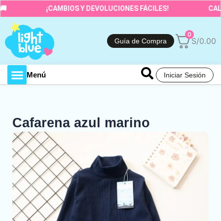
Ir
¡CAMBIOS Y DEVOLUCIONES FÁCILES!
CALIDA
al
contenido
0
S/
0.00
Guía de Compra
Menú
Iniciar Sesión
Toda la tienda
Cafarena azul marino