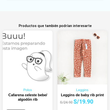
Productos que también podrían interesarte
Polos
Leggins
Cafarena celeste bebe/
Leggins de baby rib print
algodón rib
El
El
S/
19.90
S/
24.90
precio
precio