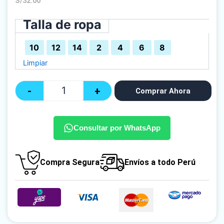
S/
32.00
Talla de ropa
Quantity
10
12
14
2
4
6
8
Limpiar
-
+
Comprar Ahora
Consultar por WhatsApp
Compra Segura
Envíos a todo Perú