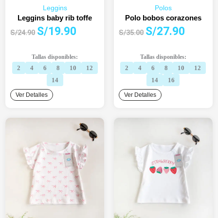
Leggins
Polos
Leggins baby rib toffe
Polo bobos corazones
El
El
El
El
S/
19.90
S/
27.90
S/
24.90
S/
35.00
precio
precio
precio
precio
original
actual
original
actual
Tallas disponibles:
Tallas disponibles:
era:
es:
era:
es:
2
4
6
8
10
12
2
4
6
8
10
12
S/24.90.
S/19.90.
S/35.00.
S/27.90.
14
14
16
Ver Detalles
Ver Detalles