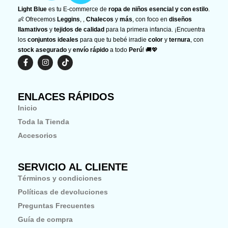
Light Blue
es tu E-commerce de
ropa de niños esencial y con estilo
.
👶 Ofrecemos
Leggins
, ,
Chalecos
y
más
, con foco en
diseños
llamativos
y
tejidos de calidad
para la primera infancia. ¡Encuentra
los
conjuntos ideales
para que tu bebé irradie
color
y
ternura
, con
stock asegurado
y
envío rápido
a todo
Perú
! 🚚💖
F
I
T
a
n
i
c
s
k
e
t
t
b
a
o
ENLACES RÁPIDOS
o
g
k
o
r
Inicio
k
a
-
m
Toda la Tienda
f
Accesorios
SERVICIO AL CLIENTE
Términos y condiciones
Políticas de devoluciones
Preguntas Frecuentes
Guía de compra