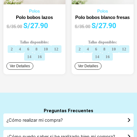
Polos
Polos
Polo bobos lazos
Polo bobos blanco fresas
El
El
El
El
S/
27.90
S/
27.90
S/
35.00
S/
35.00
precio
precio
precio
precio
original
actual
original
actual
Tallas disponibles:
Tallas disponibles:
era:
es:
era:
es:
2
4
6
8
10
12
2
4
6
8
10
12
S/35.00.
S/27.90.
S/35.00.
S/27.90.
14
16
14
16
Ver Detalles
Ver Detalles
Preguntas Frecuentes
¿Cómo realizar mi compra?
¿Cómo puedo saber si he realizado bien mi compra?