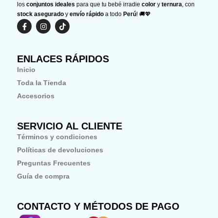
los
conjuntos ideales
para que tu bebé irradie
color
y
ternura
, con
stock asegurado
y
envío rápido
a todo
Perú
! 🚚💖
F
I
T
a
n
i
c
s
k
e
t
t
b
a
o
ENLACES RÁPIDOS
o
g
k
o
r
Inicio
k
a
-
m
Toda la Tienda
f
Accesorios
SERVICIO AL CLIENTE
Términos y condiciones
Políticas de devoluciones
Preguntas Frecuentes
Guía de compra
CONTACTO Y MÉTODOS DE PAGO